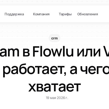
Поддержка
Компания
Тарифы
Обновления
crm
am в Flowlu или V
 работает, а чего
хватает
19 мая 2026 г.