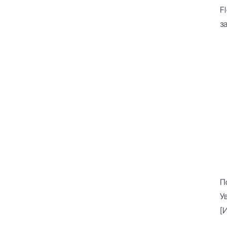
F
з
П
У
[