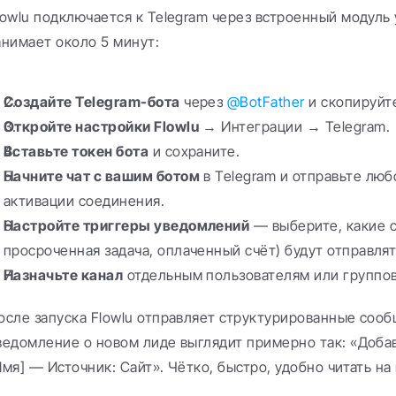
lowlu подключается к Telegram через встроенный модуль 
анимает около 5 минут:
Создайте Telegram-бота
 через 
@BotFather
 и скопируйт
Откройте настройки Flowlu
 → Интеграции → Telegram.
Вставьте токен бота
 и сохраните.
Начните чат с вашим ботом
 в Telegram и отправьте лю
активации соединения.
Настройте триггеры уведомлений
 — выберите, какие с
просроченная задача, оплаченный счёт) будут отправлят
Назначьте канал
 отдельным пользователям или группо
осле запуска Flowlu отправляет структурированные сообщ
ведомление о новом лиде выглядит примерно так: «Добав
Имя] — Источник: Сайт». Чётко, быстро, удобно читать н