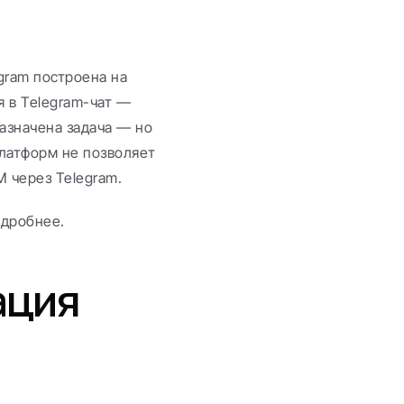
gram построена на 
 в Telegram-чат — 
азначена задача — но 
латформ не позволяет 
M через Telegram.
одробнее.
ция 