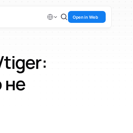
Select Language
Open in Web
tiger: 
 не 