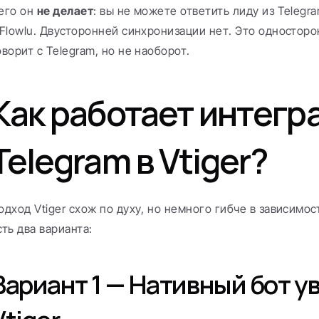
его он 
не делает
: вы не можете ответить лиду из Telegra
 Flowlu. Двусторонней синхронизации нет. Это односторо
оворит с Telegram, но не наоборот.
Как работает интегра
Telegram в Vtiger?
одход Vtiger схож по духу, но немного гибче в зависимост
сть два варианта:
Вариант 1 — Нативный бот у