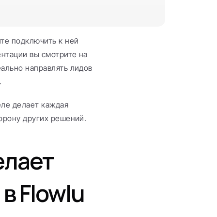
те подключить к ней 
нтации вы смотрите на 
еально направлять лидов 
.
ле делает каждая 
торону других решений.
лает 
 Flowlu 