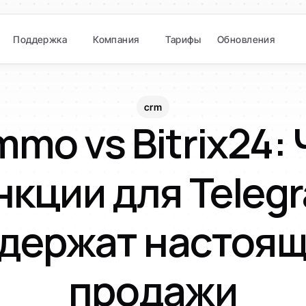
Поддержка
Компания
Тарифы
Обновления
crm
mo vs Bitrix24: 
кции для Telegr
держат настоящ
продажи