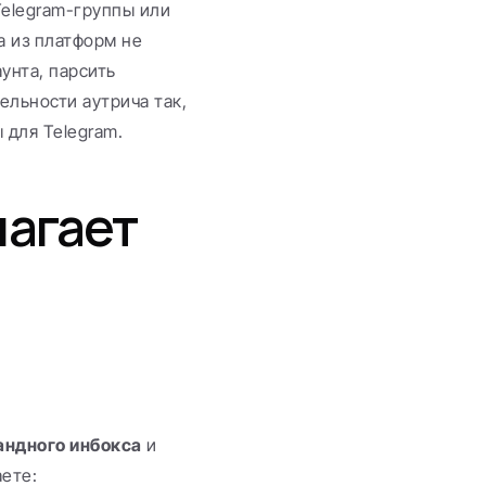
elegram-группы или 
 из платформ не 
нта, парсить 
льности аутрича так, 
 для Telegram.
агает 
андного инбокса
 и 
аете: