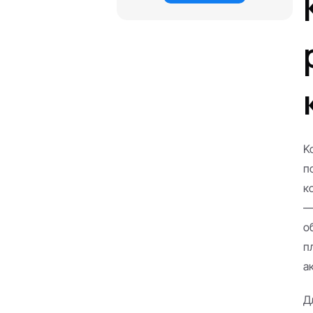
K
п
к
—
о
п
а
Д