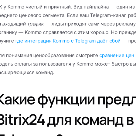
X у Kommo чистый и приятный. Вид пайплайна — один из
реднего ценового сегмента. Если ваш Telegram-канал ра
а 
входящий трафик
 — лиды приходят сами через рекламу
рганику — Kommo справляется с этим хорошо. Но прежде
зучите 
где интеграция Kommo с Telegram даёт сбой
 — пр
ля понимания ценообразования смотрите 
сравнение цен
одель оплаты за пользователя у Kommo может быстро выр
асширяющихся команд.
Какие функции предл
Bitrix24 для команд в 