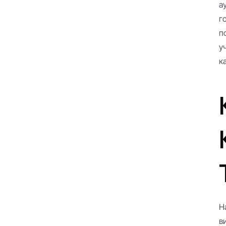
а
г
п
у
к
Н
в