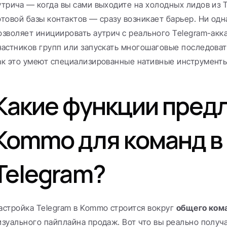
утрича — когда вы сами выходите на холодных лидов из T
отовой базы контактов — сразу возникает барьер. Ни одна
озволяет инициировать аутрич с реального Telegram-аккау
частников групп или запускать многошаговые последовате
ак это умеют специализированные нативные инструменты
Какие функции предл
Kommo для команд в 
Telegram?
астройка Telegram в Kommo строится вокруг 
общего ком
изуального пайплайна продаж. Вот что вы реально получ