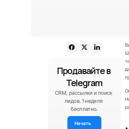
В
Ш
т
Продавайте в 
д
п
Telegram
О
CRM, рассылки и поиск 
Н
лидов. 1 неделя 
р
бесплатно.
Начать