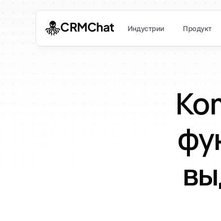
CRMChat
Индустрии
Продукт
Kom
фун
вы