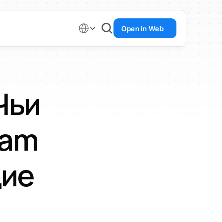
Select Language
Open in Web
Чьи 
am 
ие 