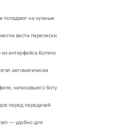
и попадают на нужные 
могли вести переписки 
о из интерфейса Kommo 
этап автоматически 
филя, написавшего боту 
дов перед передачей 
ram — удобно для 