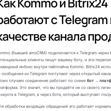
Как Kommo и Bitrix24 
работают с Telegram в
качестве канала пр
ommo (бывший amoCRM) подключается к Telegram через б
отенциальные клиенты пишут вашему боту, и эти перепис
омандный инбокс внутри пайплайна Kommo. Bitrix24 испо
 сообщения из Telegram поступают через открытый канал
боих случаях соединение работает по схеме 
бот → плат
латформа. Это значит, что вы продаёте не со своего личн
ккаунта в Telegram, а через бота, который выступает пос
ля обработки входящих обращений это работает нормаль