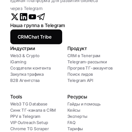
Единая платформа для развития бизнеса 
через Telegram
Наша группа в Telegram
CRMChat Tribe
Индустрии
Продукт
Web3 & Crypto
CRM в Телеграм
iGaming
Telegram-рассылки
Создатели контента
Прогрев ТГ-аккаунтов
Закупка трафика
Поиск лидов
B2B Агентства
Telegram API
Tools
Ресурсы
Web3 TG Database
Гайды и помощь
Синк ТГ-канала в CRM
Кейсы
PPV в Telegram
Эксперты
VIP Outreach Setup
FAQ
Chrome TG Scraper
Тарифы