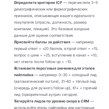
Определите критерии ICP
 — перечислите 3–5 
демографических или фирмографических 
признаков, описывающих вашего идеального 
покупателя (отрасль, должность, размер 
компании, локация). Это базовые входные 
данные для оценки соответствия.
Присвойте баллы за действия
 — например: 
первый ответ = +20 баллов, второй ответ = +15, 
вопрос о цене = +25, вступление в канал = +10, 
нет ответа после follow-up = −10.
Установите пороговые значения для этапов 
пайплайна
 — например: 0–30 = холодный лид 
(автоматический nurture), 31–60 = тёплый лид 
(очередь для ручного follow-up), 61+ = горячий 
лид (приоритетный аутрич сегодня).
Тегируйте лидов по уровню скора в CRM
 — 
используйте этапы пайплайна или кастомные 