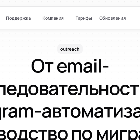
Поддержка
Компания
Тарифы
Обновления
outreach
От email-
ледовательносте
gram-автоматиза
водство по мигр