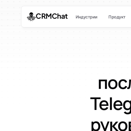
CRMChat
Индустрии
Продукт
пос
Tele
руко