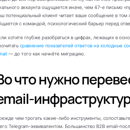
еального аккаунта ощущается иначе, чем 47-е письмо «п
аш потенциальный клиент читает ваше сообщение в том 
бщается с командой, психологический барьер перед отв
сли хотите глубже разобраться в цифрах, лежащих в основ
рочитать 
сравнение показателей ответов на холодные соо
mail
 — до того как начнёте миграцию.
Во что нужно перевес
email-инфраструкту
режде чем трогать какие-либо инструменты, сопоставьте
 его Telegram-эквивалентом. Большинство B2B email-пос