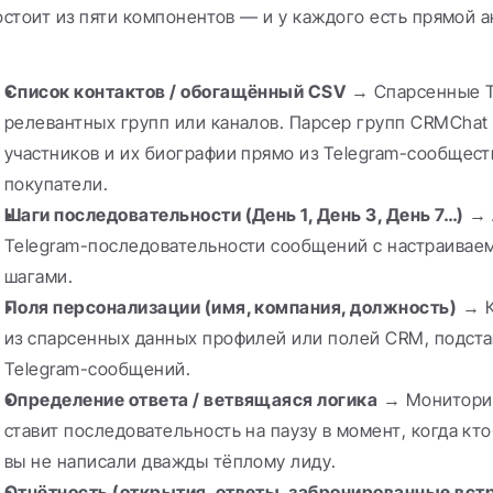
остоит из пяти компонентов — и у каждого есть прямой а
Список контактов / обогащённый CSV
 → Спарсенные T
релевантных групп или каналов. Парсер групп CRMChat 
участников и их биографии прямо из Telegram-сообществ
покупатели.
Шаги последовательности (День 1, День 3, День 7…)
 → 
Telegram-последовательности сообщений с настраивае
шагами.
Поля персонализации (имя, компания, должность)
 → 
из спарсенных данных профилей или полей CRM, подста
Telegram-сообщений.
Определение ответа / ветвящаяся логика
 → Мониторин
ставит последовательность на паузу в момент, когда кто
вы не написали дважды тёплому лиду.
Отчётность (открытия, ответы, забронированные вст