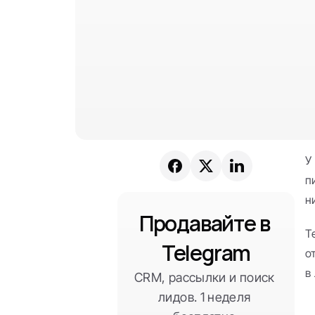
У
п
н
Продавайте в 
T
Telegram
о
в
CRM, рассылки и поиск 
лидов. 1 неделя 