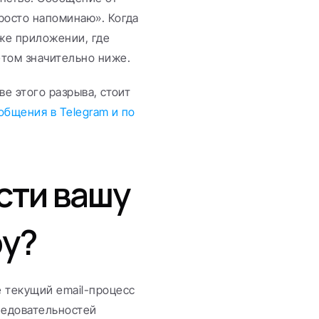
росто напоминаю». Когда 
же приложении, где 
етом значительно ниже.
е этого разрыва, стоит 
бщения в Telegram и по 
ти вашу 
ру?
 текущий email-процесс 
ледовательностей 