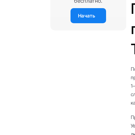
бесплатно.
Начать
П
п
1
с
к
П
У
л