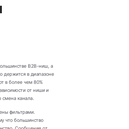
 
ольшинстве B2B-ниш, а 
 держится в диапазоне 
т в более чем 80% 
ависимости от ниши и 
о смена канала.
ены фильтрами. 
му что большинство 
нство. Сообщение от 