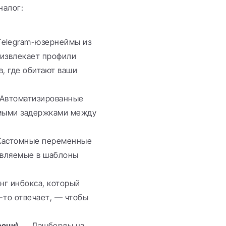
налог:
elegram-юзернеймы из 
извлекает профили 
, где обитают ваши 
Автоматизированные 
мыми задержками между 
Кастомные переменные 
вляемые в шаблоны 
г инбокса, который 
-то отвечает, — чтобы 
речи)
 → Дашборды на 