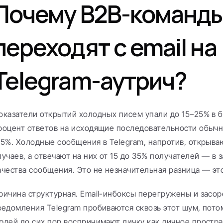
Почему B2B-команды
переходят с email на 
Telegram-аутрич?
оказатели открытий холодных писем упали до 15–25% в б
роцент ответов на исходящие последовательности обычно
–5%. Холодные сообщения в Telegram, напротив, открываю
лучаев, а отвечают на них от 15 до 35% получателей — в з
ачества сообщения. Это не незначительная разница — эт
ричина структурная. Email-инбоксы перегружены и засор
ведомления Telegram пробиваются сквозь этот шум, пото
юдей до сих пор воспринимают личку как личное простра