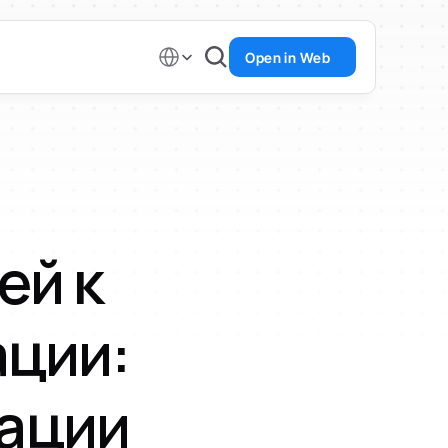
Select Language
Open in Web
й к 
ции: 
ации 