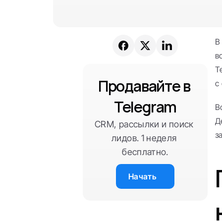
В
в
Т
Продавайте в 
с
Telegram
В
Д
CRM, рассылки и поиск 
з
лидов. 1 неделя 
бесплатно.
Начать