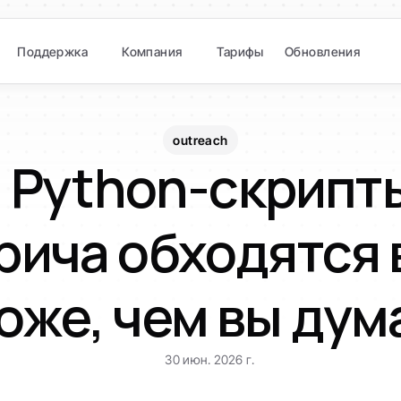
Поддержка
Компания
Тарифы
Обновления
outreach
 Python-скрипты
рича обходятся 
оже, чем вы дум
30 июн. 2026 г.