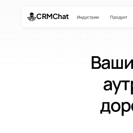
CRMChat
Индустрии
Продукт
Ваши
аут
дор