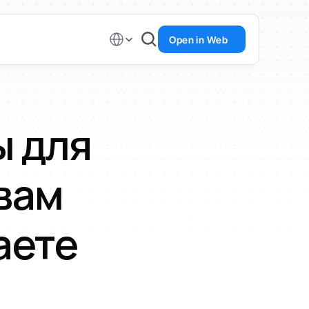
Select Language
Open in Web
 для 
вам 
аете