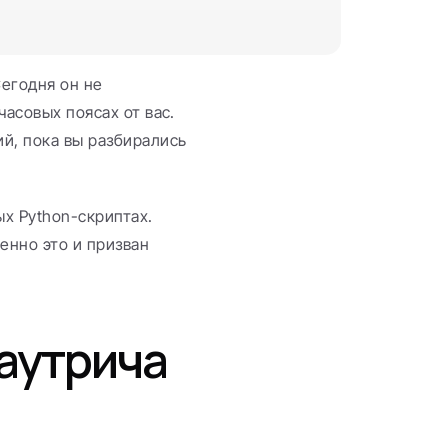
егодня он не 
асовых поясах от вас. 
й, пока вы разбирались 
х Python-скриптах. 
енно это и призван 
аутрича 