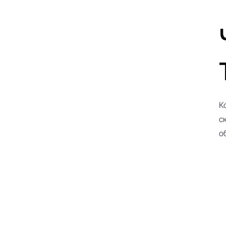
К
с
о