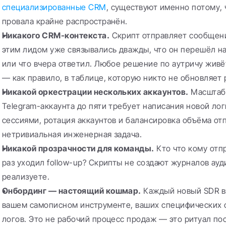
специализированные CRM
, существуют именно потому, ч
провала крайне распространён.
Никакого CRM-контекста.
 Скрипт отправляет сообщение
этим лидом уже связывались дважды, что он перешёл на
или что вчера ответил. Любое решение по аутричу живё
— как правило, в таблице, которую никто не обновляет 
Никакой оркестрации нескольких аккаунтов.
 Масштаб
Telegram-аккаунта до пяти требует написания новой логи
сессиями, ротация аккаунтов и балансировка объёма от
нетривиальная инженерная задача.
Никакой прозрачности для команды.
 Кто что кому отп
раз уходил follow-up? Скрипты не создают журналов ауди
реализуете.
Онбординг — настоящий кошмар.
 Каждый новый SDR в
вашем самописном инструменте, ваших специфических фл
логов. Это не рабочий процесс продаж — это ритуал по