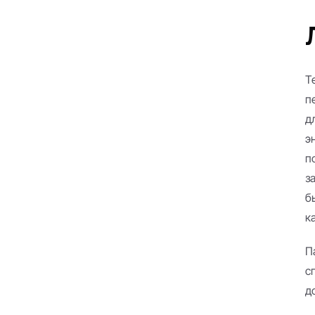
T
п
д
э
п
з
б
к
П
с
д