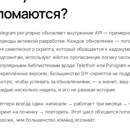
ломаются?
elegram регулярно обновляет внутренние API — примерно 
ериоды активной разработки. Каждое обновление — потен
ля самописного скрипта, который обращается к недокум
ндпоинтам, использует жёстко прописанную логику сесси
опулярными библиотеками вроде Telethon или Pyrogram н
акреплённых версиях. Большинство DIY-скриптов не подд
ыстро, чтобы успевать за обновлениями, — а значит, ваш 
аждые несколько недель, и это не разовая история.
аттерн всегда один: написали → работает три месяца → 
принт на починку → повторить. Этот цикл обходится поте
ороже, чем большинство команд осознаёт.