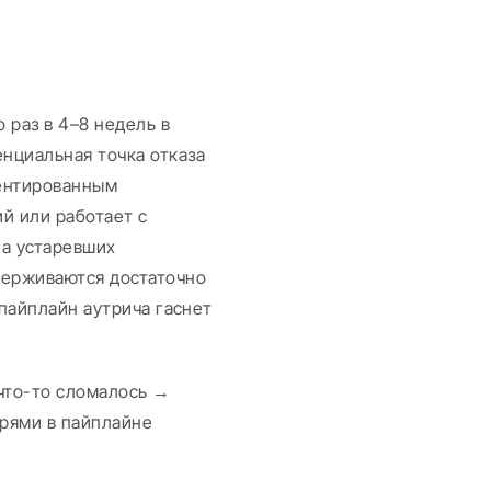
раз в 4–8 недель в 
циальная точка отказа 
ентированным 
й или работает с 
а устаревших 
ерживаются достаточно 
пайплайн аутрича гаснет 
что-то сломалось → 
рями в пайплайне 