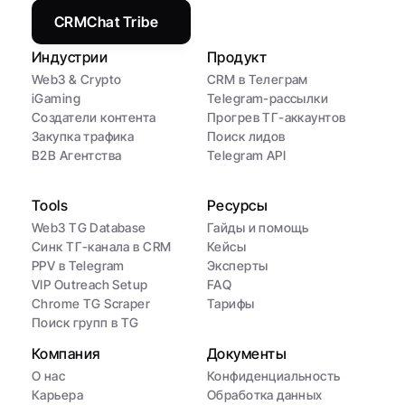
CRMChat Tribe
Индустрии
Продукт
Web3 & Crypto
CRM в Телеграм
iGaming
Telegram-рассылки
Создатели контента
Прогрев ТГ-аккаунтов
Закупка трафика
Поиск лидов
B2B Агентства
Telegram API
Tools
Ресурсы
Web3 TG Database
Гайды и помощь
Синк ТГ-канала в CRM
Кейсы
PPV в Telegram
Эксперты
VIP Outreach Setup
FAQ
Chrome TG Scraper
Тарифы
Поиск групп в TG
Компания
Документы
О нас
Конфиденциальность
Карьера
Обработка данных