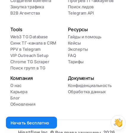
Создатели контента
Прогрев ТГ-аккаунтов
Закупка трафика
Поиск лидов
B2B Агентства
Telegram API
Tools
Ресурсы
Web3 TG Database
Гайды и помощь
Синк ТГ-канала в CRM
Кейсы
PPV в Telegram
Эксперты
VIP Outreach Setup
FAQ
Chrome TG Scraper
Тарифы
Поиск групп в TG
Компания
Документы
О нас
Конфиденциальность
Карьера
Обработка данных
Блог
Обновления
Начать бесплатно
Hinstflow Inc. © Все права защищены. 2026