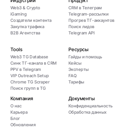
Индустрии
Продукт
Web3 & Crypto
CRM в Телеграм
iGaming
Telegram-рассылки
Создатели контента
Прогрев ТГ-аккаунтов
Закупка трафика
Поиск лидов
B2B Агентства
Telegram API
Tools
Ресурсы
Web3 TG Database
Гайды и помощь
Синк ТГ-канала в CRM
Кейсы
PPV в Telegram
Эксперты
VIP Outreach Setup
FAQ
Chrome TG Scraper
Тарифы
Поиск групп в TG
Компания
Документы
О нас
Конфиденциальность
Карьера
Обработка данных
Блог
Обновления