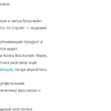
eview.
лов и чатов блокчейн-
то-то строят — кодовая 
катывающие продукт в 
тся аудит.
 Korea Blockchain Week, 
 пока разговор ещё 
еренций
, когда вернётесь 
ортфельными 
ежнему ваш канал с 
удный или полон 