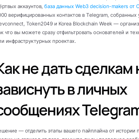
ёртвых аккаунтов, 
база данных Web3 decision-makers от
000 верифицированных контактов в Telegram, собранных у
evconnect, Token2049 и Korea Blockchain Week — организ
ак что вы можете сразу отфильтровать основателей и техн
ли инфраструктурных проектах.
Как не дать сделкам н
зависнуть в личных 
сообщениях Telegra
ешение — отделить этапы вашего пайплайна от истории п