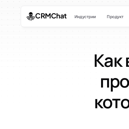
CRMChat
Индустрии
Продукт
Как 
про
кото