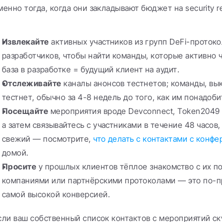
менно тогда, когда они закладывают бюджет на security r
Извлекайте
 активных участников из групп DeFi-протоко
разработчиков, чтобы найти команды, которые активно ч
база в разработке = будущий клиент на аудит.
Отслеживайте
 каналы анонсов тестнетов; команды, вы
тестнет, обычно за 4-8 недель до того, как им понадоби
Посещайте
 мероприятия вроде Devconnect, Token2049 и
а затем связывайтесь с участниками в течение 48 часов,
свежий — посмотрите, 
что делать с контактами с конф
домой.
Просите
 у прошлых клиентов тёплое знакомство с их п
компаниями или партнёрскими протоколами — это по-пр
самой высокой конверсией.
сли ваш собственный список контактов с мероприятий ск