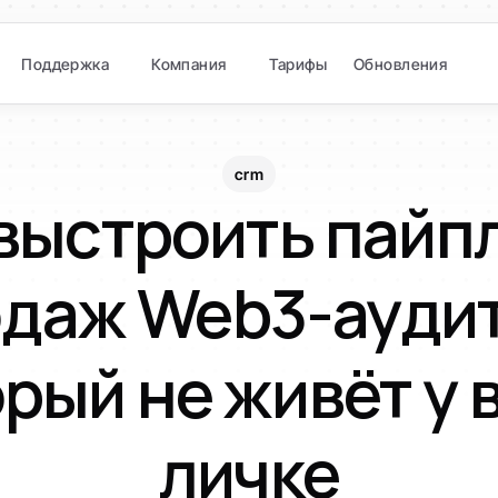
Поддержка
Компания
Тарифы
Обновления
crm
выстроить пайпл
даж Web3-аудито
рый не живёт у в
личке