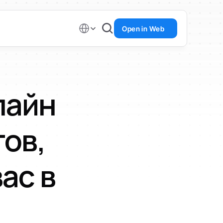
Select Language
Open in Web
айн 
в, 
ас в 