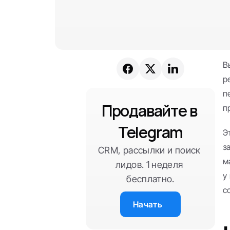
В
р
п
Продавайте в 
п
Telegram
Э
з
CRM, рассылки и поиск 
м
лидов. 1 неделя 
у
бесплатно.
с
Начать