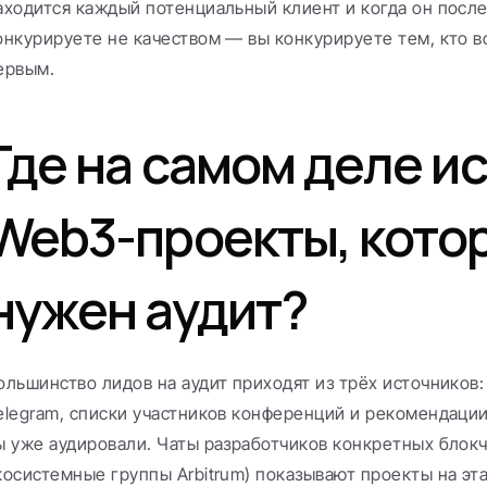
аходится каждый потенциальный клиент и когда он послед
онкурируете не качеством — вы конкурируете тем, кто в
ервым.
Где на самом деле ис
Web3-проекты, котор
нужен аудит?
ольшинство лидов на аудит приходят из трёх источников: 
elegram, списки участников конференций и рекомендации 
ы уже аудировали. Чаты разработчиков конкретных блокчей
косистемные группы Arbitrum) показывают проекты на эта