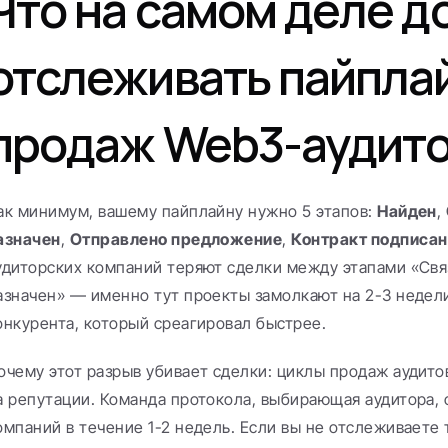
Что на самом деле д
отслеживать пайплай
продаж Web3-аудит
ак минимум, вашему пайплайну нужно 5 этапов: 
Найден
, 
азначен
, 
Отправлено предложение
, 
Контракт подписан
удиторских компаний теряют сделки между этапами «Связ
азначен» — именно тут проекты замолкают на 2-3 недели
онкурента, который среагировал быстрее.
очему этот разрыв убивает сделки: циклы продаж аудитов
а репутации. Команда протокола, выбирающая аудитора, 
омпаний в течение 1-2 недель. Если вы не отслеживаете т