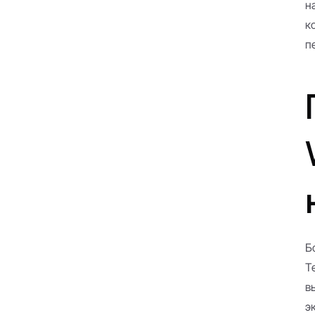
н
к
п
Б
T
в
э