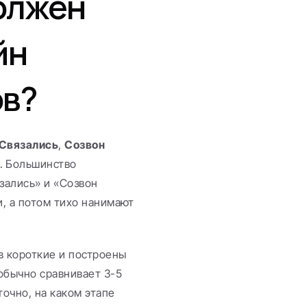
олжен 
н 
ов?
Связались
, 
Созвон 
. Большинство 
ались» и «Созвон 
, а потом тихо нанимают 
 короткие и построены 
обычно сравнивает 3-5 
очно, на каком этапе 