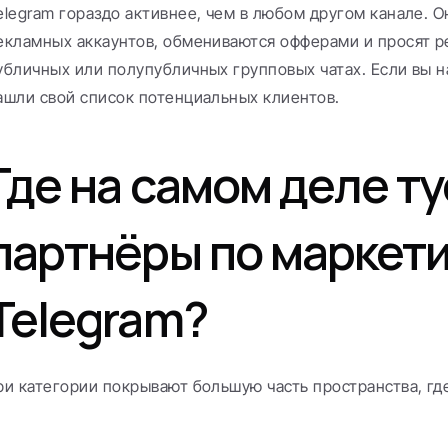
elegram гораздо активнее, чем в любом другом канале. О
екламных аккаунтов, обмениваются офферами и просят ре
убличных или полупубличных групповых чатах. Если вы на
ашли свой список потенциальных клиентов.
Где на самом деле ту
партнёры по маркетин
Telegram?
ри категории покрывают большую часть пространства, где