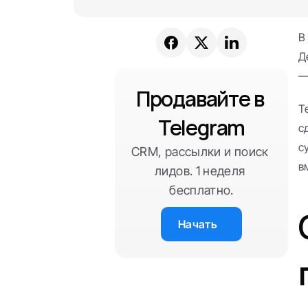
В
Д
—
Продавайте в 
Т
Telegram
с
с
CRM, рассылки и поиск 
в
лидов. 1 неделя 
бесплатно.
Начать