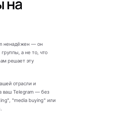
 на 
m ненадёжен — он 
руппы, а не то, что 
ам решает эту 
ашей отрасли и 
 ваш Telegram — без 
ng", "media buying" или 
.