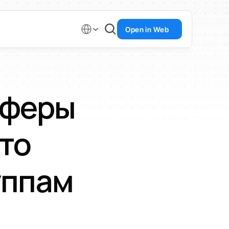
Select Language
Open in Web
феры 
то 
уппам