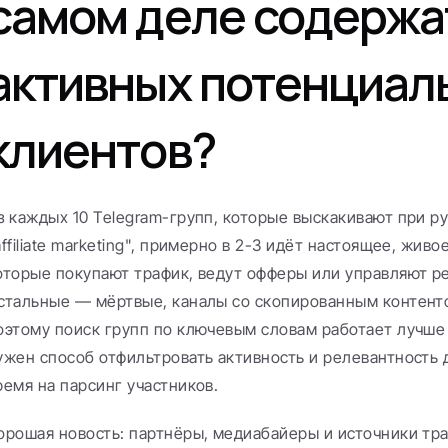
самом деле содержат
активных потенциаль
клиентов?
з каждых 10 Telegram-групп, которые выскакивают при ру
affiliate marketing", примерно в 2-3 идёт настоящее, живо
оторые покупают трафик, ведут офферы или управляют р
стальные — мёртвые, каналы со скопированным контенто
оэтому поиск групп по ключевым словам работает лучше 
ужен способ отфильтровать активность и релевантность до
ремя на парсинг участников.
орошая новость: партнёры, медиабайеры и источники тра