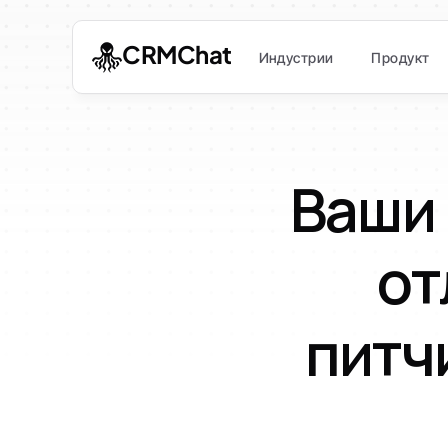
CRMChat
Индустрии
Продукт
Ваши 
от
питч