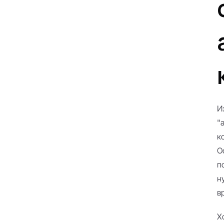
И
"
к
О
п
н
в
Х