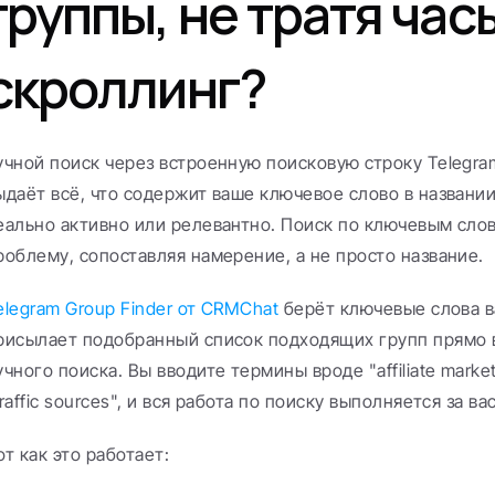
группы, не тратя часы
скроллинг?
учной поиск через встроенную поисковую строку Telegra
ыдаёт всё, что содержит ваше ключевое слово в названии г
еально активно или релевантно. Поиск по ключевым слов
роблему, сопоставляя намерение, а не просто название.
elegram Group Finder от CRMChat
 берёт ключевые слова в
рисылает подобранный список подходящих групп прямо в
учного поиска. Вы вводите термины вроде "affiliate marketi
traffic sources", и вся работа по поиску выполняется за вас
от как это работает: