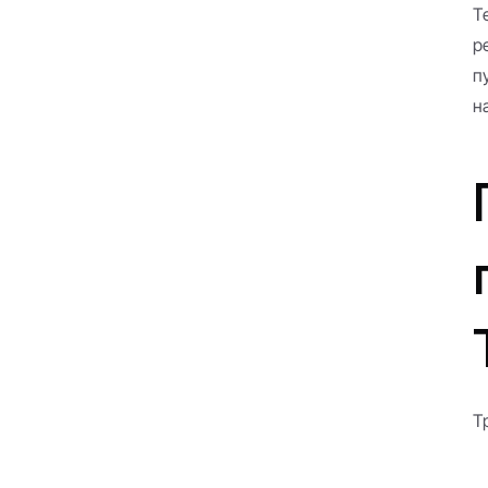
T
р
п
н
Т