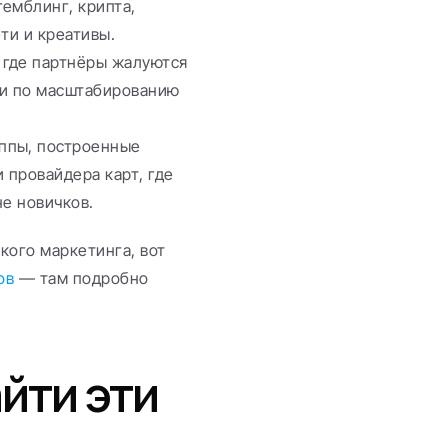
гемблинг, крипта, 
ти и креативы.
 где партнёры жалуются 
ми по масштабированию 
ппы, построенные 
 провайдера карт, где 
не новичков.
Если вы продаёте именно в сферу медиабаинга и партнёрского маркетинга, вот 
ов
 — там подробно 
йти эти 