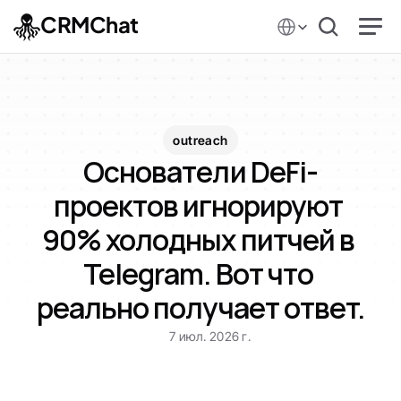
Select Language
CRMChat
outreach
Основатели DeFi-
проектов игнорируют 
90% холодных питчей в 
Telegram. Вот что 
реально получает ответ.
7 июл. 2026 г.