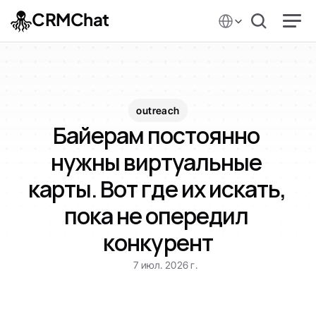
Select Language
CRMChat
outreach
Байерам постоянно 
нужны виртуальные 
карты. Вот где их искать, 
пока не опередил 
конкурент
7 июл. 2026 г.