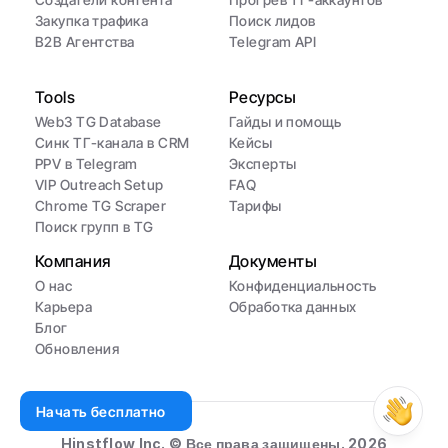
Закупка трафика
Поиск лидов
B2B Агентства
Telegram API
Tools
Ресурсы
Web3 TG Database
Гайды и помощь
Синк ТГ-канала в CRM
Кейсы
PPV в Telegram
Эксперты
VIP Outreach Setup
FAQ
Chrome TG Scraper
Тарифы
Поиск групп в TG
Компания
Документы
О нас
Конфиденциальность
Карьера
Обработка данных
Блог
Обновления
Начать бесплатно
Hinstflow Inc. © Все права защищены. 2026