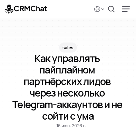
Select Language
CRMChat
sales
Как управлять 
пайплайном 
партнёрских лидов 
через несколько 
Telegram-аккаунтов и не 
сойти с ума
16 июн. 2026 г.