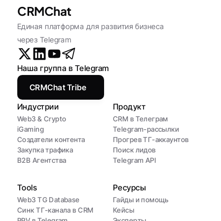
CRMChat
Единая платформа для развития бизнеса 
через Telegram
Наша группа в Telegram
CRMChat Tribe
Индустрии
Продукт
Web3 & Crypto
CRM в Телеграм
iGaming
Telegram-рассылки
Создатели контента
Прогрев ТГ-аккаунтов
Закупка трафика
Поиск лидов
B2B Агентства
Telegram API
Tools
Ресурсы
Web3 TG Database
Гайды и помощь
Синк ТГ-канала в CRM
Кейсы
PPV в Telegram
Эксперты